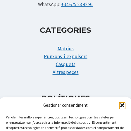
WhatsApp:
+34 675 28 42 91
CATEGORIES
Matrius
Punxons-i-expulsors
Casquets
Altres peces
POLÍTIQUES
Gestionar consentiment
Politica de privadesa
Per oferir les millors experiències, utilitzem tecnologies com les galetes per
emmagatzemar i/o accedir a la informació del dispositiu. El consentiment
Politica de Cookies
d'aquestes tecnologies ens permetrà processar dades com el comportament de